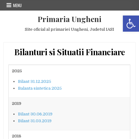
Skip
MENU
to
Deschide b
content
Primaria Ungheni
Site oficial al primariei Ungheni, Judetul IASI
Bilanturi si Situatii Financiare
2025
Bilant 31.12.2025
Balanta sintetica 2025
2019
Bilant 30.06.2019
Bilant 31.03.2019
2018